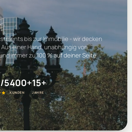
stments bis zur Immobilie - wir decken
. Aus einer Hand, unabhängig von
und immer zu
100 % auf deiner Seite
.
9/5
400+
15+
KUNDEN
JAHRE