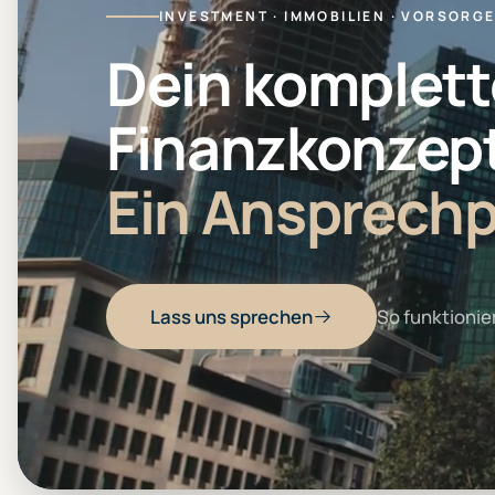
INVESTMENT · IMMOBILIEN · VORSORGE
Dein komplett
Finanzkonzept
Ein Ansprechp
Lass uns sprechen
So funktionier