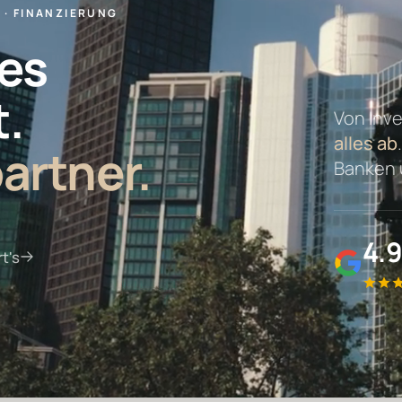
 · FINANZIERUNG
es
.
Von Inve
alles ab
artner.
Banken 
4.
t's