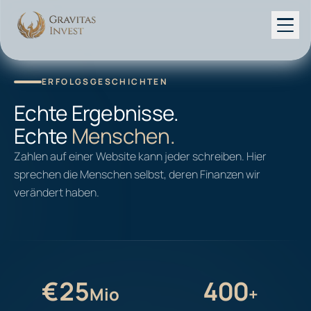
ERFOLGSGESCHICHTEN
Dienstleistungen
Echte Ergebnisse.
Echte
Menschen.
Rechner
Zahlen auf einer Website kann jeder schreiben. Hier
Ratgeber
sprechen die Menschen selbst, deren Finanzen wir
verändert haben.
Über uns
Kostenloses Erstgespräch
€25
400
Mio
+