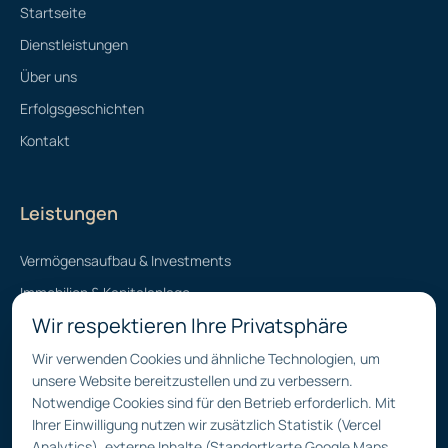
Startseite
Dienstleistungen
Über uns
Erfolgsgeschichten
Kontakt
Leistungen
Vermögensaufbau & Investments
Immobilien & Kapitalanlage
Wir respektieren Ihre Privatsphäre
Finanzierung & Vermarktung
Vorsorge, Erben & Schenken
Wir verwenden Cookies und ähnliche Technologien, um
unsere Website bereitzustellen und zu verbessern.
Notwendige Cookies sind für den Betrieb erforderlich. Mit
Ihrer Einwilligung nutzen wir zusätzlich Statistik (Vercel
Kontakt
Analytics), externe Inhalte (Standortkarte Google Maps,