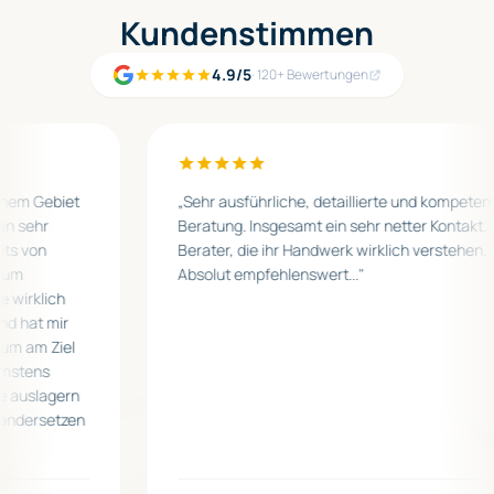
Kundenstimmen
4.9/5
· 120+ Bewertungen
nem Gebiet
„
Sehr ausführliche, detaillierte und kompetente
 sehr
Beratung. Insgesamt ein sehr netter Kontakt.
s von
Berater, die ihr Handwerk wirklich verstehen.
um
Absolut empfehlenswert...
"
irklich
 hat mir
m am Ziel
stens
 auslagern
andersetzen