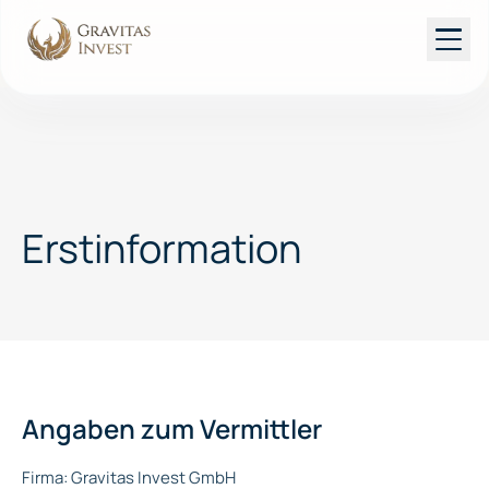
Dienstleistungen
Rechner
Erstinformation
Ratgeber
Über uns
Angaben zum Vermittler
Kostenloses Erstgespräch
Firma: Gravitas Invest GmbH