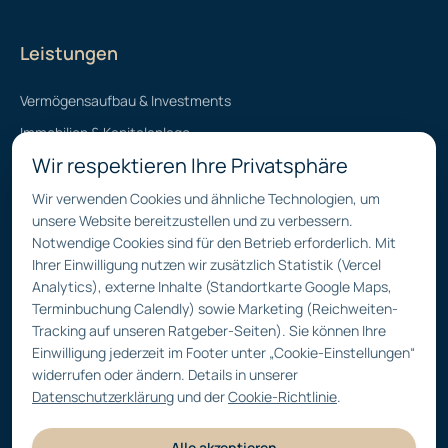
Leistungen
Vermögensaufbau & Investments
Immobilien & Kapitalanlage
Wir respektieren Ihre Privatsphäre
Finanzierung & Vermarktung
Vorsorge, Erben & Schenken
Wir verwenden Cookies und ähnliche Technologien, um
unsere Website bereitzustellen und zu verbessern.
Notwendige Cookies sind für den Betrieb erforderlich. Mit
Ihrer Einwilligung nutzen wir zusätzlich Statistik (Vercel
Kontakt
Analytics), externe Inhalte (Standortkarte Google Maps,
Terminbuchung Calendly) sowie Marketing (Reichweiten-
An d. Christ-König-Kirche 10,
Tracking auf unseren Ratgeber-Seiten). Sie können Ihre
66119 Saarbrücken
Einwilligung jederzeit im Footer unter „Cookie-Einstellungen“
0681 883 835 88
widerrufen oder ändern. Details in unserer
Datenschutzerklärung
und der
Cookie-Richtlinie
.
info@gravitas-invest.de
Alle akzeptieren