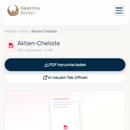
Wissen
tools
Aktien-Cheliste
Dienstleistungen
Aktien-Cheliste
PDF-Dokument
· 1,1 MB
Rechner
PDF herunterladen
Ratgeber
In neuem Tab öffnen
Über uns
Kostenloses Erstgespräch