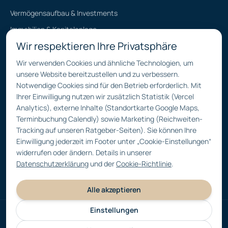
Vermögensaufbau & Investments
Immobilien & Kapitalanlage
Wir respektieren Ihre Privatsphäre
Finanzierung & Vermarktung
Vorsorge, Erben & Schenken
Wir verwenden Cookies und ähnliche Technologien, um
unsere Website bereitzustellen und zu verbessern.
Notwendige Cookies sind für den Betrieb erforderlich. Mit
Ihrer Einwilligung nutzen wir zusätzlich Statistik (Vercel
Kontakt
Analytics), externe Inhalte (Standortkarte Google Maps,
Terminbuchung Calendly) sowie Marketing (Reichweiten-
An d. Christ-König-Kirche 10,
Tracking auf unseren Ratgeber-Seiten). Sie können Ihre
66119 Saarbrücken
Einwilligung jederzeit im Footer unter „Cookie-Einstellungen“
0681 883 835 88
widerrufen oder ändern. Details in unserer
Datenschutzerklärung
und der
Cookie-Richtlinie
.
info@gravitas-invest.de
Alle akzeptieren
Einstellungen
©
2026
Gravitas Invest. Alle Rechte vorbehalten.